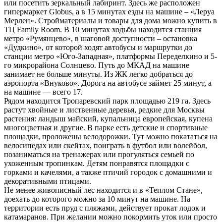
или посетить зеркальный лабиринт. Здесь же расположен
гипермаркет Globus, а в 15 минутах езды на машине ‒ «Леруа
Мерлен». Стройматериалы и товары для дома можно купить в
ТЦ Family Room. В 10 минутах ходьбы находится станция
метро «Румянцево», в шаговой доступности ‒ остановка
«Дудкино», от которой ходят автобусы и маршрутки до
станции метро «Юго-Западная», платформы Переделкино и 5-
го микрорайона Солнцево. Путь до МКАД на машине
занимает не больше минуты. Из ЖК легко добраться до
аэропорта «Внуково». Дорога на автобусе займет 25 минут, а
на машине — всего 17.
Рядом находится Тропаревский парк площадью 219 га. Здесь
растут хвойные и лиственные деревья, редкие для Москвы
растения: ландыш майский, купальница европейская, купена
многоцветная и другие. В парке есть детские и спортивные
площадки, проложены велодорожки. Тут можно покататься на
велосипедах или скейтах, поиграть в футбол или волейбол,
позаниматься на тренажерах или прогуляться семьей по
ухоженным тропинкам. Детям понравятся площадки с
горками и качелями, а также птичий городок с домашними и
декоративными птицами.
Не менее живописный лес находится и в «Теплом Стане»,
доехать до которого можно за 10 минут на машине. На
территории есть пруд с пляжами, действует прокат лодок и
катамаранов. При желании можно покормить уток или просто