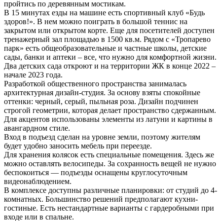
пройтись по деревянным мостикам.
В 15 минутах езды на машине есть спортивный клуб «Будь
здоров!». В нем можно поиграть в большой теннис на
закрытом или открытом корте. Еще для посетителей доступен
тренажерный зал площадью в 1500 кв.м. Рядом с «Тропарево
парк» есть общеобразовательные и частные школы, детские
сады, банки и аптеки ‒ все, что нужно для комфортной жизни.
Два детских сада откроют и на территории ЖК в конце 2022 ‒
начале 2023 года.
Разработкой общественного пространства занималась
архитектурная дизайн-студия. За основу взяты спокойные
оттенки: черный, серый, пыльная роза. Дизайн подчинен
строгой геометрии, которая делает пространство сдержанным.
Для акцентов использованы элементы из латуни и картины в
авангардном стиле.
Вход в подъезд сделан на уровне земли, поэтому жителям
будет удобно заносить мебель при переезде.
Для хранения колясок есть специальные помещения. Здесь же
можно оставлять велосипеды. За сохранность вещей не нужно
беспокоиться — подъезды оснащены круглосуточным
видеонаблюдением.
В комплексе доступны различные планировки: от студий до 4-
комнатных. Большинство решений предполагают кухни-
гостиные. Есть нестандартные варианты с гардеробными при
входе или в спальне.