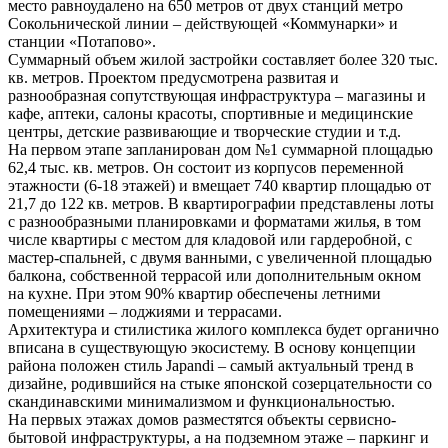
место равноудалено на 650 метров от двух станций метро
Сокольнической линии – действующей «Коммунарки» и
станции «Потапово».
Суммарный объем жилой застройки составляет более 320 тыс.
кв. метров. Проектом предусмотрена развитая и
разнообразная сопутствующая инфраструктура – магазины и
кафе, аптеки, салоны красоты, спортивные и медицинские
центры, детские развивающие и творческие студии и т.д.
На первом этапе запланирован дом №1 суммарной площадью
62,4 тыс. кв. метров. Он состоит из корпусов переменной
этажности (6-18 этажей) и вмещает 740 квартир площадью от
21,7 до 122 кв. метров. В квартирографии представлены лоты
с разнообразными планировками и форматами жилья, в том
числе квартиры с местом для кладовой или гардеробной, с
мастер-спальней, с двумя ванными, с увеличенной площадью
балкона, собственной террасой или дополнительным окном
на кухне. При этом 90% квартир обеспечены летними
помещениями – лоджиями и террасами.
Архитектура и стилистика жилого комплекса будет органично
вписана в существующую экосистему. В основу концепции
района положен стиль Japandi – самый актуальный тренд в
дизайне, родившийся на стыке японской созерцательности со
скандинавскими минимализмом и функциональностью.
На первых этажах домов разместятся объекты сервисно-
бытовой инфраструктуры, а на подземном этаже – паркинг и