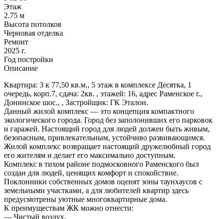
Этаж
2.75 м
Высота потолков
Черновая отделка
Ремонт
2025 г.
Год постройки
Описание
Квартира: 3 к 77,50 кв.м., 5 этаж в комплексе Десятка, 1
очередь, корп.7, сдача: 2кв. , этажей: 16, адрес Раменское г.,
Донинское шос., , Застройщик: ГК Эталон.
Данный жилой комплекс — это концепция компактного
экологического города. Город без заполонивших его парковок
и гаражей. Настоящий город для людей должен быть живым,
безопасным, привлекательным, устойчиво развивающимся.
Жилой комплекс возвращает настоящий дружелюбный город
его жителям и делает его максимально доступным.
Комплекс в тихом районе подмосковного Раменского был
создан для людей, ценящих комфорт и спокойствие.
Поклонники собственных домов оценят зоны таунхаусов с
земельными участками, а для любителей квартир здесь
предусмотрены уютные многоквартирные дома.
К преимуществам ЖК можно отнести:
— Чистый воздух,