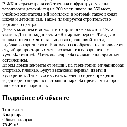
В ЖК предусмотрена собственная инфраструктура: на
территории детский сад на 200 мест, школа на 550 мест,
учебно-воспитательный комплекс, в который также входят
школа и детский сад. Также планируется строительство
торгового центра.
Дома в комплексе монолитно-кирпичные высотой 7,9,12
этажей. Дизайн-код проекта «Янтарный берег». Фасады в
теплых оттенках янтаря – медового, слоновой кости,
глубокого коричневого. В домах разнообразие планировок: от
студий до просторных четырехкомнатных вариантов с
кухней-гостиной. Часть квартир с балконами с панорамным
остеклением.
Дворы домов закрыты от машин, на территории запланирован
спортхаб, плейхаб. Будут высажены деревья, цветы и
кустарники. Липы, сосны, ели, клены и сирень превратят
территорию дворов в настоящий парк. За пределами дворов
плоскостные паркинги.
Подробнее об объекте
Тип жилья
Квартира
Общая площадь
78.49 м²