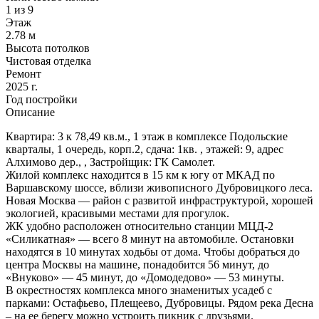
1 из 9
Этаж
2.78 м
Высота потолков
Чистовая отделка
Ремонт
2025 г.
Год постройки
Описание
Квартира: 3 к 78,49 кв.м., 1 этаж в комплексе Подольские
кварталы, 1 очередь, корп.2, сдача: 1кв. , этажей: 9, адрес
Алхимово дер., , Застройщик: ГК Самолет.
Жилой комплекс находится в 15 км к югу от МКАД по
Варшавскому шоссе, вблизи живописного Дубровицкого леса.
Новая Москва — район с развитой инфраструктурой, хорошей
экологией, красивыми местами для прогулок.
ЖК удобно расположен относительно станции МЦД-2
«Силикатная» — всего 8 минут на автомобиле. Остановки
находятся в 10 минутах ходьбы от дома. Чтобы добраться до
центра Москвы на машине, понадобится 56 минут, до
«Внуково» — 45 минут, до «Домодедово» — 53 минуты.
В окрестностях комплекса много знаменитых усадеб с
парками: Остафьево, Плещеево, Дубровицы. Рядом река Десна
– на ее берегу можно устроить пикник с друзьями.