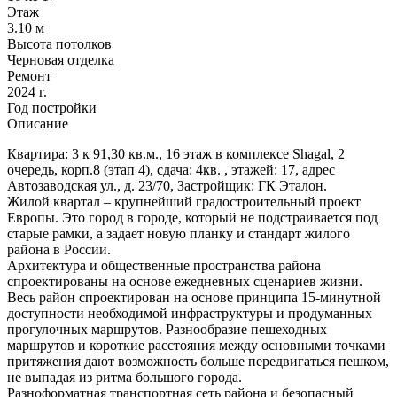
Этаж
3.10 м
Высота потолков
Черновая отделка
Ремонт
2024 г.
Год постройки
Описание
Квартира: 3 к 91,30 кв.м., 16 этаж в комплексе Shagal, 2
очередь, корп.8 (этап 4), сдача: 4кв. , этажей: 17, адрес
Автозаводская ул., д. 23/70, Застройщик: ГК Эталон.
Жилой квартал – крупнейший градостроительный проект
Европы. Это город в городе, который не подстраивается под
старые рамки, а задает новую планку и стандарт жилого
района в России.
Архитектура и общественные пространства района
спроектированы на основе ежедневных сценариев жизни.
Весь район спроектирован на основе принципа 15-минутной
доступности необходимой инфраструктуры и продуманных
прогулочных маршрутов. Разнообразие пешеходных
маршрутов и короткие расстояния между основными точками
притяжения дают возможность больше передвигаться пешком,
не выпадая из ритма большого города.
Разноформатная транспортная сеть района и безопасный