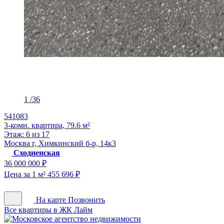
1
/36
541083
3-комн. квартира, 79.6 м²
Этаж: 6 из 17
Москва г, Химкинский б-р, 14к3
Сходненская
36 000 000 ₽
Цена за 1 м² 455 696 ₽
На карте
Позвонить
Все квартиры в ЖК Лайм