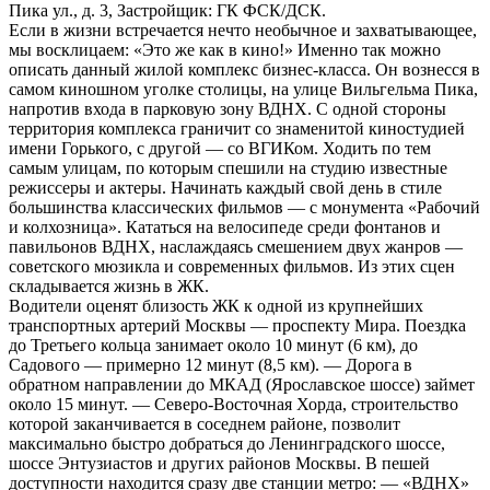
Пика ул., д. 3, Застройщик: ГК ФСК/ДСК.
Если в жизни встречается нечто необычное и захватывающее,
мы восклицаем: «Это же как в кино!» Именно так можно
описать данный жилой комплекс бизнес-класса. Он вознесся в
самом киношном уголке столицы, на улице Вильгельма Пика,
напротив входа в парковую зону ВДНХ. С одной стороны
территория комплекса граничит со знаменитой киностудией
имени Горького, с другой — со ВГИКом. Ходить по тем
самым улицам, по которым спешили на студию известные
режиссеры и актеры. Начинать каждый свой день в стиле
большинства классических фильмов — с монумента «Рабочий
и колхозница». Кататься на велосипеде среди фонтанов и
павильонов ВДНХ, наслаждаясь смешением двух жанров —
советского мюзикла и современных фильмов. Из этих сцен
складывается жизнь в ЖК.
Водители оценят близость ЖК к одной из крупнейших
транспортных артерий Москвы — проспекту Мира. Поездка
до Третьего кольца занимает около 10 минут (6 км), до
Садового — примерно 12 минут (8,5 км). — Дорога в
обратном направлении до МКАД (Ярославское шоссе) займет
около 15 минут. — Северо-Восточная Хорда, строительство
которой заканчивается в соседнем районе, позволит
максимально быстро добраться до Ленинградского шоссе,
шоссе Энтузиастов и других районов Москвы. В пешей
доступности находится сразу две станции метро: — «ВДНХ»