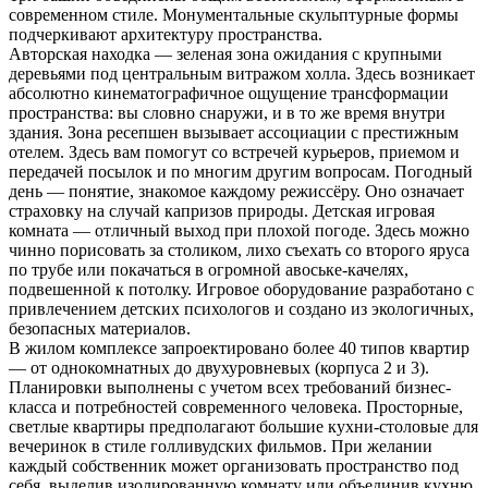
современном стиле. Монументальные скульптурные формы
подчеркивают архитектуру пространства.
Авторская находка — зеленая зона ожидания с крупными
деревьями под центральным витражом холла. Здесь возникает
абсолютно кинематографичное ощущение трансформации
пространства: вы словно снаружи, и в то же время внутри
здания. Зона ресепшен вызывает ассоциации с престижным
отелем. Здесь вам помогут со встречей курьеров, приемом и
передачей посылок и по многим другим вопросам. Погодный
день — понятие, знакомое каждому режиссёру. Оно означает
страховку на случай капризов природы. Детская игровая
комната — отличный выход при плохой погоде. Здесь можно
чинно порисовать за столиком, лихо съехать со второго яруса
по трубе или покачаться в огромной авоське-качелях,
подвешенной к потолку. Игровое оборудование разработано с
привлечением детских психологов и создано из экологичных,
безопасных материалов.
В жилом комплексе запроектировано более 40 типов квартир
— от однокомнатных до двухуровневых (корпуса 2 и 3).
Планировки выполнены с учетом всех требований бизнес-
класса и потребностей современного человека. Просторные,
светлые квартиры предполагают большие кухни-столовые для
вечеринок в стиле голливудских фильмов. При желании
каждый собственник может организовать пространство под
себя, выделив изолированную комнату или объединив кухню