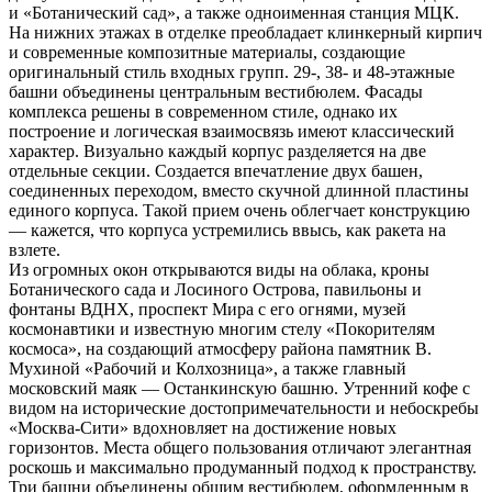
и «Ботанический сад», а также одноименная станция МЦК.
На нижних этажах в отделке преобладает клинкерный кирпич
и современные композитные материалы, создающие
оригинальный стиль входных групп. 29-, 38- и 48-этажные
башни объединены центральным вестибюлем. Фасады
комплекса решены в современном стиле, однако их
построение и логическая взаимосвязь имеют классический
характер. Визуально каждый корпус разделяется на две
отдельные секции. Создается впечатление двух башен,
соединенных переходом, вместо скучной длинной пластины
единого корпуса. Такой прием очень облегчает конструкцию
— кажется, что корпуса устремились ввысь, как ракета на
взлете.
Из огромных окон открываются виды на облака, кроны
Ботанического сада и Лосиного Острова, павильоны и
фонтаны ВДНХ, проспект Мира с его огнями, музей
космонавтики и известную многим стелу «Покорителям
космоса», на создающий атмосферу района памятник В.
Мухиной «Рабочий и Колхозница», а также главный
московский маяк — Останкинскую башню. Утренний кофе с
видом на исторические достопримечательности и небоскребы
«Москва-Сити» вдохновляет на достижение новых
горизонтов. Места общего пользования отличают элегантная
роскошь и максимально продуманный подход к пространству.
Три башни объединены общим вестибюлем, оформленным в