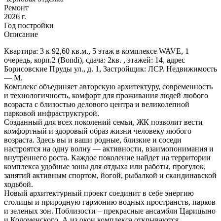
Ремонт
2026 г.
Год постройки
Описание
Квартира: 3 к 92,60 кв.м., 5 этаж в комплексе WAVE, 1
очередь, корп.2 (Bondi), сдача: 2кв. , этажей: 14, адрес
Борисовские Пруды ул., д. 1, Застройщик: ЛСР. Недвижимость
— М.
Комплекс объединяет авторскую архитектуру, современность
и технологичность, комфорт для проживания людей любого
возраста с близостью делового центра и великолепной
парковой инфраструктурой.
Созданный для всех поколений семьи, ЖК позволит вести
комфортный и здоровый образ жизни человеку любого
возраста. Здесь вы и ваши родные, близкие и соседи
настроятся на одну волну — активности, взаимопонимания и
внутреннего роста. Каждое поколение найдет на территории
комплекса удобные зоны для отдыха или работы, прогулок,
занятий активным спортом, йогой, рыбалкой и скандинавской
ходьбой.
Новый архитектурный проект соединит в себе энергию
столицы и природную гармонию водных пространств, парков
и зеленых зон. Поблизости – прекрасные ансамбли Царицыно
и Коломенского. А из окон комплекса открываются