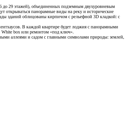
 6 до 29 этажей), объединенных подземным двухуровневым
дут открываться панорамные виды на реку и исторические
ады зданий облицованы кирпичом с рельефной 3D кладкой: с
ентхаусов. В каждой квартире будет лоджия с панорамными
 White box или ремонтом «под ключ».
ными аллеями и садом с главными символами природы: землей,