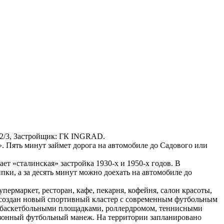
 д. 2/3, Застройщик: ГК INGRAD.
. Пять минут займет дорога на автомобиле до Садового или
т «сталинская» застройка 1930-х и 1950-х годов. В
ки, а за десять минут можно доехать на автомобиле до
ермаркет, ресторан, кафе, пекарня, кофейня, салон красоты,
т создан новый спортивный кластер с современным футбольным
и баскетбольными площадками, роллердромом, теннисными
сезонный футбольный манеж. На территории запланировано