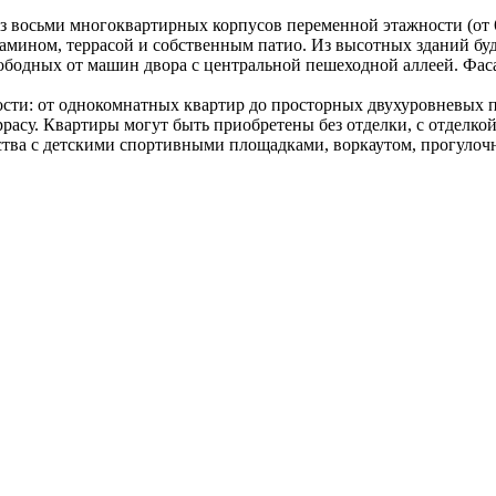
из восьми многоквартирных корпусов переменной этажности (от
камином, террасой и собственным патио. Из высотных зданий бу
ободных от машин двора с центральной пешеходной аллеей. Фас
сти: от однокомнатных квартир до просторных двухуровневых п
асу. Квартиры могут быть приобретены без отделки, с отделкой
тва с детскими спортивными площадками, воркаутом, прогулоч