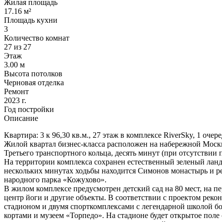
Жилая площадь
17.16 м²
Площадь кухни
3
Количество комнат
27 из 27
Этаж
3.00 м
Высота потолков
Черновая отделка
Ремонт
2023 г.
Год постройки
Описание
Квартира: 3 к 96,30 кв.м., 27 этаж в комплексе RiverSky, 1 очер
Жилой квартал бизнес-класса расположен на набережной Москв
Третьего транспортного кольца, десять минут (при отсутствии 
На территории комплекса сохранен естественный зеленый ланд
нескольких минутах ходьбы находится Симонов монастырь и реч
народного парка «Кожухово».
В жилом комплексе предусмотрен детский сад на 80 мест, на пе
центр йоги и другие объекты. В соответствии с проектом рек
стадионом и двумя спорткомплексами с легендарной школой б
кортами и музеем «Торпедо». На стадионе будет открытое пол