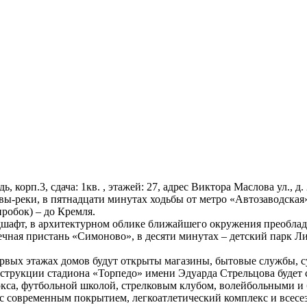
едь, корп.3, сдача: 1кв. , этажей: 27, адрес Виктора Маслова ул.,
ы-реки, в пятнадцати минутах ходьбы от метро «Автозаводская»
пробок) – до Кремля.
шафт, в архитектурном облике ближайшего окружения преобладае
ная пристань «Симоново», в десяти минутах – детский парк Лип
рвых этажах домов будут открыты магазины, бытовые службы, суп
онструкции стадиона «Торпедо» имени Эдуарда Стрельцова буде
окса, футбольной школой, стрелковым клубом, волейбольными 
е с современным покрытием, легкоатлетический комплекс и все