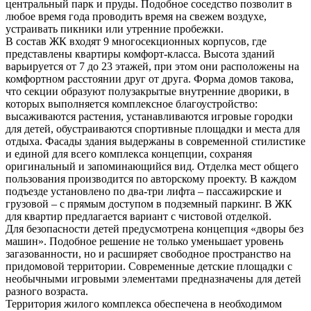
центральный парк и пруды. Подобное соседство позволит в
любое время года проводить время на свежем воздухе,
устраивать пикники или утренние пробежки.
В состав ЖК входят 9 многосекционных корпусов, где
представлены квартиры комфорт-класса. Высота зданий
варьируется от 7 до 23 этажей, при этом они расположены на
комфортном расстоянии друг от друга. Форма домов такова,
что секции образуют полузакрытые внутренние дворики, в
которых выполняется комплексное благоустройство:
высаживаются растения, устанавливаются игровые городки
для детей, обустраиваются спортивные площадки и места для
отдыха. Фасады здания выдержаны в современной стилистике
и единой для всего комплекса концепции, сохраняя
оригинальный и запоминающийся вид. Отделка мест общего
пользования производится по авторскому проекту. В каждом
подъезде установлено по два-три лифта – пассажирские и
грузовой – с прямым доступом в подземный паркинг. В ЖК
для квартир предлагается вариант с чистовой отделкой.
Для безопасности детей предусмотрена концепция «дворы без
машин». Подобное решение не только уменьшает уровень
загазованности, но и расширяет свободное пространство на
придомовой территории. Современные детские площадки с
необычными игровыми элементами предназначены для детей
разного возраста.
Территория жилого комплекса обеспечена в необходимом