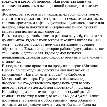
воздухом и красотой природы. Или почитать книгу на
лавочке, позаниматься на спортивной площадке в зеленом
дворе.
ЖК порадует вас развитой инфраструктурой. Стоит только
спуститься и сделать шаг из дома, и вы сможете позавтракать
горячим ароматным кофе и хрустящим круассаном в кафе или
пекарне, забрать покупки из интернет-магазинов пунктах
выдачи или позаниматься спортом.
Время на дорогу, чтобы отвезти ребенка на учебу, сократится
до минимума. Рядом с комплексом находится школа на 1900
мест — здесь дети смогут получить начальное и среднее
образование. Также на территории района будут работать еще
три школы и детский сад. Рядом домом появятся
поликлиника, физкультурно-оздоровительный и биатлонный
комплексы.
Выходные можно провести на прогулке в парке «Митино».
Пройти по пешеходным дорожкам или покататься на
велосипедах. Или пригласить друзей на барбекю в
Митинский лесопарк. Прогуляться с близкими вдоль
набережной Рождественского пруда пока дети весело
проводят время на детской или спортивной площадках.
На выбор — различные планировки, от студий до 1,2-
комнатных квартир площадью от 20,7 м2 до 47,4 м2. Также
доступны апартаменты с собственными гардеробными и
отдельными кладовыми комнатами, чтобы вещи были на