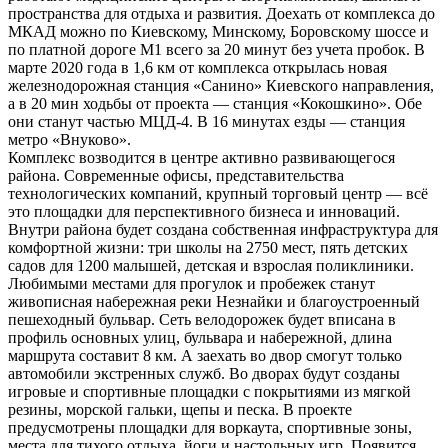
пространства для отдыха и развития. Доехать от комплекса до
МКАД можно по Киевскому, Минскому, Боровскому шоссе и
по платной дороге М1 всего за 20 минут без учета пробок. В
марте 2020 года в 1,6 км от комплекса открылась новая
железнодорожная станция «Санино» Киевского направления,
а в 20 мин ходьбы от проекта — станция «Кокошкино». Обе
они станут частью МЦД-4. В 16 минутах езды — станция
метро «Внуково».
Комплекс возводится в центре активно развивающегося
района. Современные офисы, представительства
технологических компаний, крупный торговый центр — всё
это площадки для перспективного бизнеса и инноваций.
Внутри района будет создана собственная инфраструктура для
комфортной жизни: три школы на 2750 мест, пять детских
садов для 1200 малышей, детская и взрослая поликлиники.
Любимыми местами для прогулок и пробежек станут
живописная набережная реки Незнайки и благоустроенный
пешеходный бульвар. Сеть велодорожек будет вписана в
профиль основных улиц, бульвара и набережной, длина
маршрута составит 8 км. А заехать во двор смогут только
автомобили экстренных служб. Во дворах будут созданы
игровые и спортивные площадки с покрытиями из мягкой
резины, морской гальки, щепы и песка. В проекте
предусмотрены площадки для воркаута, спортивные зоны,
места для тихого отдыха, йоги и настольных игр. Появится