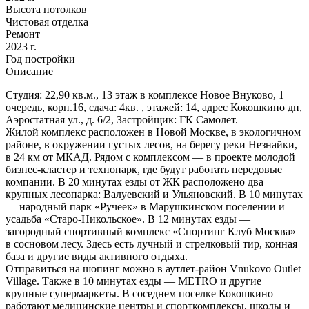
Высота потолков
Чистовая отделка
Ремонт
2023 г.
Год постройки
Описание
Студия: 22,90 кв.м., 13 этаж в комплексе Новое Внуково, 1
очередь, корп.16, сдача: 4кв. , этажей: 14, адрес Кокошкино дп,
Аэростатная ул., д. 6/2, Застройщик: ГК Самолет.
Жилой комплекс расположен в Новой Москве, в экологичном
районе, в окружении густых лесов, на берегу реки Незнайки,
в 24 км от МКАД. Рядом с комплексом — в проекте молодой
бизнес-кластер и технопарк, где будут работать передовые
компании. В 20 минутах езды от ЖК расположено два
крупных лесопарка: Валуевский и Ульяновский. В 10 минутах
— народный парк «Ручеек» в Марушкинском поселении и
усадьба «Старо-Никольское». В 12 минутах езды —
загородный спортивный комплекс «Спортинг Клуб Москва»
в сосновом лесу. Здесь есть лучный и стрелковый тир, конная
база и другие виды активного отдыха.
Отправиться на шопинг можно в аутлет-район Vnukovo Outlet
Village. Также в 10 минутах езды — METRO и другие
крупные супермаркеты. В соседнем поселке Кокошкино
работают медицинские центры и спорткомплексы, школы и