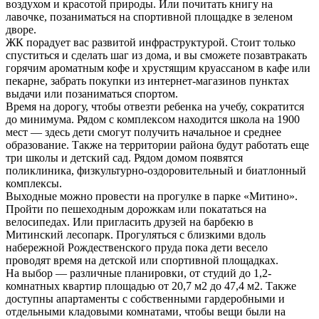
воздухом и красотой природы. Или почитать книгу на
лавочке, позаниматься на спортивной площадке в зеленом
дворе.
ЖК порадует вас развитой инфраструктурой. Стоит только
спуститься и сделать шаг из дома, и вы сможете позавтракать
горячим ароматным кофе и хрустящим круассаном в кафе или
пекарне, забрать покупки из интернет-магазинов пунктах
выдачи или позаниматься спортом.
Время на дорогу, чтобы отвезти ребенка на учебу, сократится
до минимума. Рядом с комплексом находится школа на 1900
мест — здесь дети смогут получить начальное и среднее
образование. Также на территории района будут работать еще
три школы и детский сад. Рядом домом появятся
поликлиника, физкультурно-оздоровительный и биатлонный
комплексы.
Выходные можно провести на прогулке в парке «Митино».
Пройти по пешеходным дорожкам или покататься на
велосипедах. Или пригласить друзей на барбекю в
Митинский лесопарк. Прогуляться с близкими вдоль
набережной Рождественского пруда пока дети весело
проводят время на детской или спортивной площадках.
На выбор — различные планировки, от студий до 1,2-
комнатных квартир площадью от 20,7 м2 до 47,4 м2. Также
доступны апартаменты с собственными гардеробными и
отдельными кладовыми комнатами, чтобы вещи были на