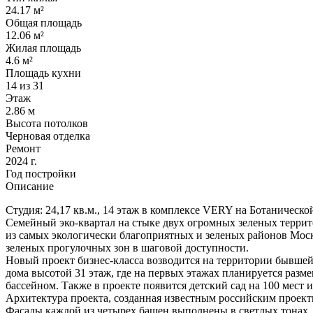
24.17 м²
Общая площадь
12.06 м²
Жилая площадь
4.6 м²
Площадь кухни
14 из 31
Этаж
2.86 м
Высота потолков
Черновая отделка
Ремонт
2024 г.
Год постройки
Описание
Студия: 24,17 кв.м., 14 этаж в комплексе VERY на Ботанической, 
Семейный эко-квартал на стыке двух огромных зеленых террит
из самых экологически благоприятных и зеленых районов Моск
зеленых прогулочных зон в шаговой доступности.
Новый проект бизнес-класса возводится на территории бывшей 
дома высотой 31 этаж, где на первых этажах планируется раз
бассейном. Также в проекте появится детский сад на 100 мес
Архитектура проекта, созданная известным российским проект
Фасады каждой из четырех башен выполнены в светлых тонах,