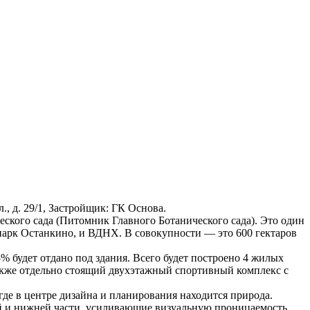
л., д. 29/1, Застройщик: ГК Основа.
ского сада (Питомник Главного Ботанического сада). Это один
 парк Останкино, и ВДНХ. В совокупности — это 600 гектаров
% будет отдано под здания. Всего будет построено 4 жилых
также отдельно стоящий двухэтажный спортивный комплекс с
де в центре дизайна и планирования находится природа.
ей и нижней части, усиливающие визуальную проницаемость.