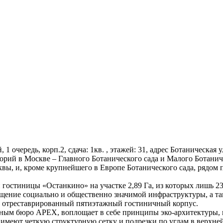
1 очередь, корп.2, сдача: 1кв. , этажей: 31, адрес Ботаническая у
орий в Москве – Главного Ботанического сада и Малого Ботаниче
вы, и, кроме крупнейшего в Европе Ботанического сада, рядом
гостиницы «Останкино» на участке 2,89 Га, из которых лишь 23
мещение социально и общественно значимой инфраструктуры, а 
т и отреставрированный пятиэтажный гостиничный корпус.
ным бюро APEX, воплощает в себе принципы эко-архитектуры, г
 имеют четкую структурную сетку и подрезки по углам в верхн