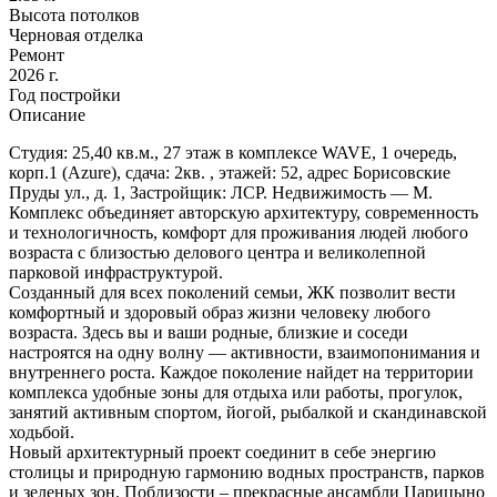
Высота потолков
Черновая отделка
Ремонт
2026 г.
Год постройки
Описание
Студия: 25,40 кв.м., 27 этаж в комплексе WAVE, 1 очередь,
корп.1 (Azure), сдача: 2кв. , этажей: 52, адрес Борисовские
Пруды ул., д. 1, Застройщик: ЛСР. Недвижимость — М.
Комплекс объединяет авторскую архитектуру, современность
и технологичность, комфорт для проживания людей любого
возраста с близостью делового центра и великолепной
парковой инфраструктурой.
Созданный для всех поколений семьи, ЖК позволит вести
комфортный и здоровый образ жизни человеку любого
возраста. Здесь вы и ваши родные, близкие и соседи
настроятся на одну волну — активности, взаимопонимания и
внутреннего роста. Каждое поколение найдет на территории
комплекса удобные зоны для отдыха или работы, прогулок,
занятий активным спортом, йогой, рыбалкой и скандинавской
ходьбой.
Новый архитектурный проект соединит в себе энергию
столицы и природную гармонию водных пространств, парков
и зеленых зон. Поблизости – прекрасные ансамбли Царицыно