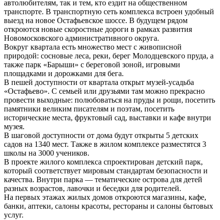
автолюбителям, так и тем, кто ездит на общественном
транспорте. В транспортную сеть комплекса встроен удобный
выезд на новое Остафьевское шоссе. В будущем рядом
откроются новые скоростные дороги в рамках развития
Новомосковского административного округа.
Вокруг квартала есть множество мест с живописной
природой: сосновые леса, реки, берег Молодцевского пруда, а
также парк «Барыши» с береговой зоной, игровыми
площадками и дорожками для бега.
В пешей доступности от квартала открыт музей-усадьба
«Остафьево». С семьей или друзьями там можно прекрасно
провести выходные: полюбоваться на пруды и рощи, посетить
памятники великим писателям и поэтам, посетить
исторические места, фруктовый сад, выставки и кафе внутри
музея.
В шаговой доступности от дома будут открыты 5 детских
садов на 1340 мест. Также в жилом комплексе разместятся 3
школы на 3000 учеников.
В проекте жилого комплекса спроектирован детский парк,
который соответствует мировым стандартам безопасности и
качества. Внутри парка — тематические острова для детей
разных возрастов, лавочки и беседки для родителей.
На первых этажах жилых домов откроются магазины, кафе,
банки, аптеки, салоны красоты, рестораны и салоны бытовых
услуг.