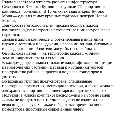
Рядом с кварталом уже есть развитая инфраструктура
Северного и Южного Бутово — крупные ТЦ, спортивные
комплексы, больницы. В 15 минутах езды открыт Бутово
Молл — один из самых крупных торговых центров Новой
Москвы.
Для удобства автолюбителей, проживающих в жилом
комплексе, будут построены плоскостные и многоуровневые
паркинги.
Дворы в жилом комплексе спроектированы в виде мини-
парков с детскими площадками, игровыми зонами, беговыми
и велодорожками. Родители могут быть спокойны за
безопасность детей — на территорию рядом с жилыми
домами запрещен въезд для машин.
В каждом дворе созданы стильные ландшафтные композиции
из многолетних растений. Деревья и кустарники украсят
пространство района, а прогулки во дворе станут ярче и
уютнее.
Во входных группах предусмотрены специальные
просторные помещения: место для консьержа, а также комната
для хранения спортивного инвентаря или детских колясок.
Подъезды в жилом комплексе расположены на уровне земли
— вам не придется носить тяжелые детские коляски или
велосипеды на руках. Также габаритные предметы легко
поместятся в просторные современные лифты.