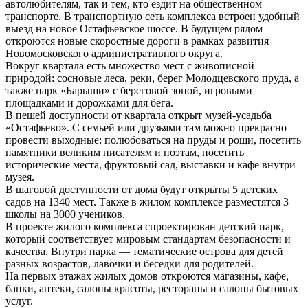
автолюбителям, так и тем, кто ездит на общественном
транспорте. В транспортную сеть комплекса встроен удобный
выезд на новое Остафьевское шоссе. В будущем рядом
откроются новые скоростные дороги в рамках развития
Новомосковского административного округа.
Вокруг квартала есть множество мест с живописной
природой: сосновые леса, реки, берег Молодцевского пруда, а
также парк «Барыши» с береговой зоной, игровыми
площадками и дорожками для бега.
В пешей доступности от квартала открыт музей-усадьба
«Остафьево». С семьей или друзьями там можно прекрасно
провести выходные: полюбоваться на пруды и рощи, посетить
памятники великим писателям и поэтам, посетить
исторические места, фруктовый сад, выставки и кафе внутри
музея.
В шаговой доступности от дома будут открыты 5 детских
садов на 1340 мест. Также в жилом комплексе разместятся 3
школы на 3000 учеников.
В проекте жилого комплекса спроектирован детский парк,
который соответствует мировым стандартам безопасности и
качества. Внутри парка — тематические острова для детей
разных возрастов, лавочки и беседки для родителей.
На первых этажах жилых домов откроются магазины, кафе,
банки, аптеки, салоны красоты, рестораны и салоны бытовых
услуг.