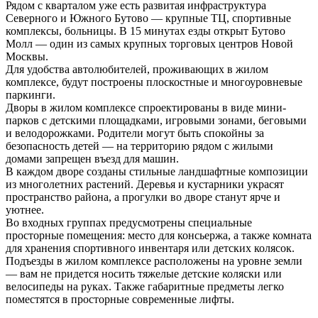
Рядом с кварталом уже есть развитая инфраструктура
Северного и Южного Бутово — крупные ТЦ, спортивные
комплексы, больницы. В 15 минутах езды открыт Бутово
Молл — один из самых крупных торговых центров Новой
Москвы.
Для удобства автолюбителей, проживающих в жилом
комплексе, будут построены плоскостные и многоуровневые
паркинги.
Дворы в жилом комплексе спроектированы в виде мини-
парков с детскими площадками, игровыми зонами, беговыми
и велодорожками. Родители могут быть спокойны за
безопасность детей — на территорию рядом с жилыми
домами запрещен въезд для машин.
В каждом дворе созданы стильные ландшафтные композиции
из многолетних растений. Деревья и кустарники украсят
пространство района, а прогулки во дворе станут ярче и
уютнее.
Во входных группах предусмотрены специальные
просторные помещения: место для консьержа, а также комната
для хранения спортивного инвентаря или детских колясок.
Подъезды в жилом комплексе расположены на уровне земли
— вам не придется носить тяжелые детские коляски или
велосипеды на руках. Также габаритные предметы легко
поместятся в просторные современные лифты.