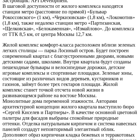
Застройщик: AFI Development.
В шаговой доступности от жилого комплекса находятся
станции метро (расстояние по прямой) «Бульвар
Рокоссовского» (1 км), «Черкизовская» (1,8 км), «Локомотив»
(1,8 км), также недалеко станции метро «Партизанская,
«Щелковская», «Белокаменная», «Измайлово». До комплекса
от ТТК 8,5 км, от центра Москвы 12,7 км.
Жилой комплекс комфорт-класса расположен вблизи зеленых
легких столицы — парка Лосиный остров. Будет построен
современный квартал с благоустроенными дворами, новыми
детскими садами, школами. Внутри квартала будут созданы
пешеходные бульвары и велосипедные дорожки, детские
игровые комплексы и спортивные площадки. Зеленые зоны,
состоящие из различных видов деревьев, кустарников и
газонов, займут более трех гектаров площади. Жилой
комплекс станет точкой отсчета новой жизни в
развивающемся районе на востоке Москвы.
Монолитные дома переменной этажности. Авторами
архитектурной концепции жилого квартала выступило бюро
«Сергей Киселев и Партнеры». В качестве основной цветовой
палитры для фасадов выбраны спокойные природные
оттенки. Отделка натуральным кирпичом и система навесных
панелей создадут неповторимый элегантный облик.
Дополняют образ кирпичная кладка бежевых и терракотовых