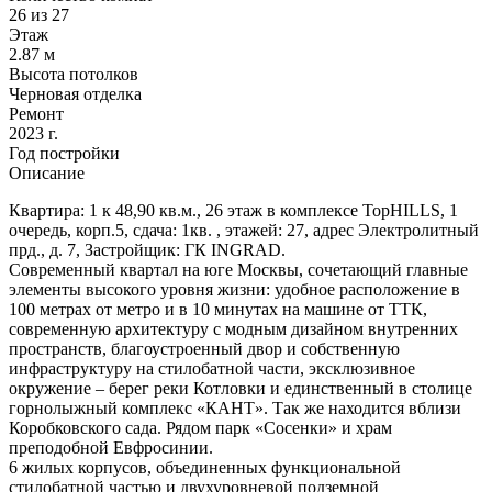
26 из 27
Этаж
2.87 м
Высота потолков
Черновая отделка
Ремонт
2023 г.
Год постройки
Описание
Квартира: 1 к 48,90 кв.м., 26 этаж в комплексе TopHILLS, 1
очередь, корп.5, сдача: 1кв. , этажей: 27, адрес Электролитный
прд., д. 7, Застройщик: ГК INGRAD.
Современный квартал на юге Москвы, сочетающий главные
элементы высокого уровня жизни: удобное расположение в
100 метрах от метро и в 10 минутах на машине от ТТК,
современную архитектуру с модным дизайном внутренних
пространств, благоустроенный двор и собственную
инфраструктуру на стилобатной части, эксклюзивное
окружение – берег реки Котловки и единственный в столице
горнолыжный комплекс «КАНТ». Так же находится вблизи
Коробковского сада. Рядом парк «Сосенки» и храм
преподобной Евфросинии.
6 жилых корпусов, объединенных функциональной
стилобатной частью и двухуровневой подземной