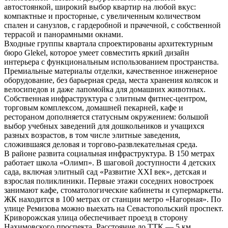
автостоянкой, широкий выбор квартир на любой вкус:
компактные и просторные, с увеличенным количеством
спален и санузлов, с гардеробной и прачечной, с собственной
террасой и панорамными окнами.
Входные группы квартала спроектированы архитектурным
бюро Glekel, которое умеет совместить яркий дизайн
интерьера с функциональным использованием пространства.
Премиальные материалы отделки, качественное инженерное
оборудование, без барьерная среда, места хранения колясок и
велосипедов и даже лапомойка для домашних животных.
Собственная инфраструктура с элитным фитнес-центром,
торговым комплексом, домашней пекарней, кафе и
рестораном дополняется статусным окружением: большой
выбор учебных заведений для дошкольников и учащихся
разных возрастов, в том числе элитные заведения,
сложившаяся деловая и торгово-развлекательная среда.
В районе развита социальная инфраструктура. В 150 метрах
работает школа «Олимп». В шаговой доступности 4 детских
сада, включая элитный сад «Развитие XXI век», детская и
взрослая поликлиники. Первые этажи соседних новостроек
занимают кафе, стоматологические кабинеты и супермаркеты.
ЖК находится в 100 метрах от станции метро «Нагорная». По
улице Ремизова можно выехать на Севастопольский проспект.
Криворожская улица обеспечивает проезд в сторону
Нахимовского проспекта. Расстояние до ТТК — 5 км.