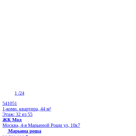
1
/24
541051
1-комн. квартира, 44 м²
Этаж: 32 из 55
ЖК Мод
Москва, 4-я Марьиной Рощи ул, 10к7
Марьина роща