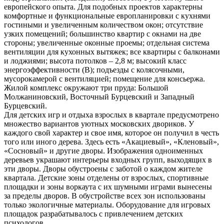
европейского опыта. Для подобных проектов характерны
комфортные и функциональные европланировки с кухнями
гостиными и увеличенным количеством окон; отсутствие
узких помещений; большинство квартир с окнами на две
стороны; увеличенные оконные проемы; отдельная система
вентиляции для кухонных вытяжек; все квартиры с балконами
и лоджиями; высота потолков – 2,8 м; высокий класс
энергоэффективности (В); подъезды с колясочными,
мусорокамерой с вентиляцией; помещение для консьержа.
Жилой комплекс окружают три пруда: Большой
Молжаниновский, Восточный Бурцевский и Западный
Бурцевский.
Для детских игр и отдыха взрослых в квартале предусмотрено
множество вариантов уютных московских двориков. У
каждого свой характер и свое имя, которое он получил в честь
того или иного дерева. Здесь есть «Акациевый», «Кленовый»,
«Сосновый» и другие дворы. Изображения одноименных
деревьев украшают интерьеры входных групп, выходящих в
эти дворы. Дворы обустроены с заботой о каждом жителе
квартала. Детские зоны отделены от взрослых, спортивные
площадки и зоны воркаута с их шумными играми вынесены
за пределы дворов. В обустройстве всех зон использованы
только экологичные материалы. Оборудование для игровых
площадок разрабатывалось с привлечением детских
психологов.