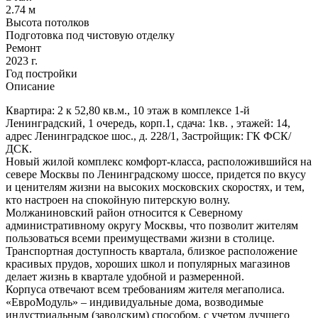
2.74 м
Высота потолков
Подготовка под чистовую отделку
Ремонт
2023 г.
Год постройки
Описание
Квартира: 2 к 52,80 кв.м., 10 этаж в комплексе 1-й
Ленинградский, 1 очередь, корп.1, сдача: 1кв. , этажей: 14,
адрес Ленинградское шос., д. 228/1, Застройщик: ГК ФСК/
ДСК.
Новый жилой комплекс комфорт-класса, расположившийся на
севере Москвы по Ленинградскому шоссе, придется по вкусу
и ценителям жизни на высоких московских скоростях, и тем,
кто настроен на спокойную питерскую волну.
Молжаниновский район относится к Северному
административному округу Москвы, что позволит жителям
пользоваться всеми преимуществами жизни в столице.
Транспортная доступность квартала, близкое расположение
красивых прудов, хороших школ и популярных магазинов
делает жизнь в квартале удобной и размеренной.
Корпуса отвечают всем требованиям жителя мегаполиса.
«ЕвроМодуль» – индивидуальные дома, возводимые
индустриальным (заводским) способом, с учетом лучшего