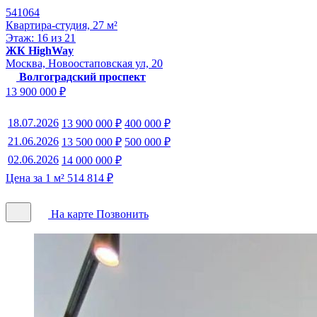
541064
Квартира-студия, 27 м²
Этаж: 16 из 21
ЖК HighWay
Москва, Новоостаповская ул, 20
Волгоградский проспект
13 900 000 ₽
18.07.2026
13 900 000 ₽
400 000 ₽
21.06.2026
13 500 000 ₽
500 000 ₽
02.06.2026
14 000 000 ₽
Цена за 1 м² 514 814 ₽
На карте
Позвонить