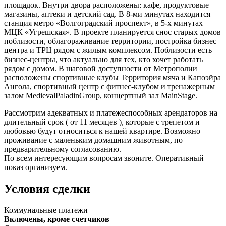
площадок. Внутри двора расположены: кафе, продуктовые
магазины, аптеки и детский сад. В 8-ми минутах находится
станция метро «Волгоградский проспект», в 5-х минутах
МЦК «Угрешская». В проекте планируется снос старых домов
поблизости, облагораживание территории, постройка бизнес
центра и ТРЦ рядом с жилым комплексом. Поблизости есть
бизнес-центры, что актуально для тех, кто хочет работать
рядом с домом. В шаговой доступности от Метрополии
расположены спортивные клубы Территория мяча и Капоэйра
Ангола, спортивный центр с фитнес-клубом и тренажерным
залом MedievalPaladinGroup, концертный зал MainStage.
Рассмотрим адекватных и платежеспособных арендаторов на
длительный срок ( от 11 месяцев ), которые с трепетом и
любовью будут относиться к нашей квартире. Возможно
проживание с маленьким домашним животным, по
предварительному согласованию.
По всем интересующим вопросам звоните. Оперативный
показ организуем.
Условия сделки
Коммунальные платежи
Включены, кроме счетчиков