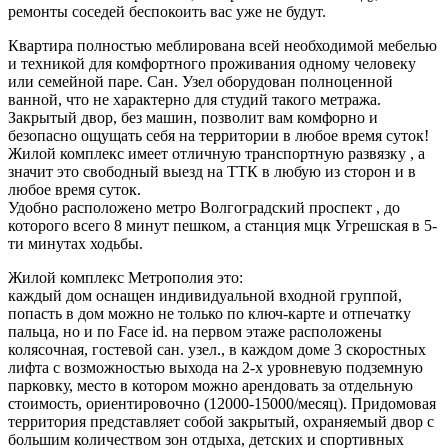
ремонты соседей беспокоить вас уже не будут.
Квартира полностью меблирована всей необходимой мебелью
и техникой для комфортного проживания одному человеку
или семейной паре. Сан. Узел оборудован полноценной
ванной, что не характерно для студий такого метража.
Закрытый двор, без машин, позволит вам комфорно и
безопасно ощущать себя на территории в любое время суток!
Жилой комплекс имеет отличную транспортную развязку , а
значит это свободный выезд на ТТК в любую из сторон и в
любое время суток.
Удобно расположено метро Волгоградский проспект , до
которого всего 8 минут пешком, а станция мцк Угрешская в 5-
ти минутах ходьбы.
Жилой комплекс Метрополия это:
каждый дом оснащен индивидуальной входной группой,
попасть в дом можно не только по ключ-карте и отпечатку
пальца, но и по Face id. на первом этаже расположены
колясочная, гостевой сан. узел., в каждом доме 3 скоростных
лифта с возможностью выхода на 2-х уровневую подземную
парковку, место в котором можно арендовать за отдельную
стоимость, ориентировочно (12000-15000/месяц). Придомовая
территория представляет собой закрытый, охраняемый двор с
большим количеством зон отдыха, детских и спортивных