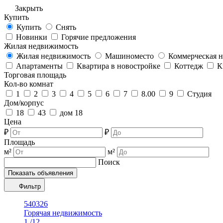
Закрыть
Купить
Купить
Снять
Новинки
Горячие предложения
Жилая недвижимость
Жилая недвижимость
Машиноместо
Коммерческая 
Апартаменты
Квартира в новостройке
Коттедж
К
Торговая площадь
Кол-во комнат
1
2
3
4
5
6
7
8.00
9
Студия
Дом/корпус
18
43
дом 18
Цена
₽
₽
Площадь
м²
м²
Поиск
Показать объявления
Фильтр
540326
Горячая недвижимость
1
/12