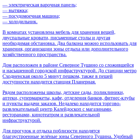
— электрическая варочная панель;
— вытяжка;
— посудомоечная машина;
— холодильник.
В комнатах установлена мебель для хранения вещей,
двуспальные кровати, письменные столы и другая
необходимая обстановка. Два балкона можно использовать для
хранения, организации зоны отдыха или дополнительного
хозяйственного пространства.
Дом расположен в районе Северное Тушино со сложившейся
и насыщенной городской инфраструктурой. До станции метро
Сходненская около 5 минут пешком, также в пешей
доступности находится станция Планерная.
Рядом расположены школы, детские сады, поликлиники,
аптеки, супермаркеты, кафе, отделения банков, фитнес-клубы
и пункты выдачи заказов. Недалеко находится торгово-
развлекательный центр Калейдоскоп с магазинами,
ресторанами, кинотеатром и развлекательной
инфраструктурой.
Для прогулок и отдыха поблизости находятся
благоустроенные зелёные зоны Северного Тушина. Удобный