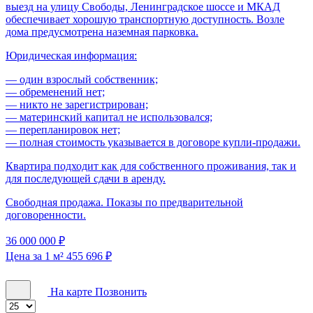
выезд на улицу Свободы, Ленинградское шоссе и МКАД
обеспечивает хорошую транспортную доступность. Возле
дома предусмотрена наземная парковка.
Юридическая информация:
— один взрослый собственник;
— обременений нет;
— никто не зарегистрирован;
— материнский капитал не использовался;
— перепланировок нет;
— полная стоимость указывается в договоре купли-продажи.
Квартира подходит как для собственного проживания, так и
для последующей сдачи в аренду.
Свободная продажа. Показы по предварительной
договоренности.
36 000 000 ₽
Цена за 1 м² 455 696 ₽
На карте
Позвонить