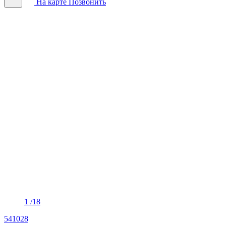
На карте
Позвонить
1
/18
541028