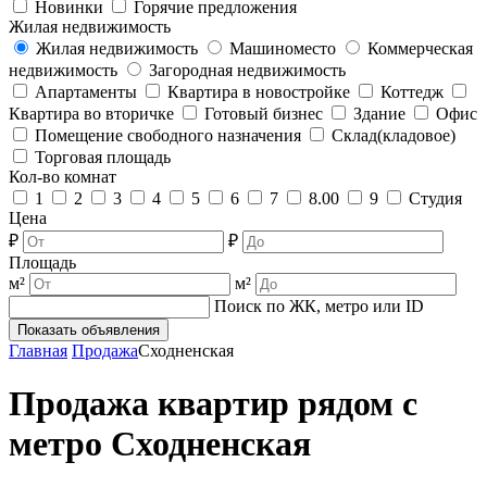
Новинки
Горячие предложения
Жилая недвижимость
Жилая недвижимость
Машиноместо
Коммерческая
недвижимость
Загородная недвижимость
Апартаменты
Квартира в новостройке
Коттедж
Квартира во вторичке
Готовый бизнес
Здание
Офис
Помещение свободного назначения
Склад(кладовое)
Торговая площадь
Кол-во комнат
1
2
3
4
5
6
7
8.00
9
Студия
Цена
₽
₽
Площадь
м²
м²
Поиск по ЖК, метро или ID
Показать объявления
Главная
Продажа
Сходненская
Продажа квартир рядом с
метро Сходненская