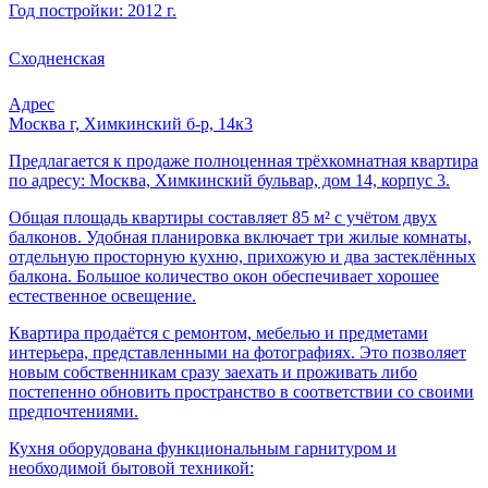
Год постройки: 2012 г.
Сходненская
Адрес
Москва г, Химкинский б-р, 14к3
Предлагается к продаже полноценная трёхкомнатная квартира
по адресу: Москва, Химкинский бульвар, дом 14, корпус 3.
Общая площадь квартиры составляет 85 м² с учётом двух
балконов. Удобная планировка включает три жилые комнаты,
отдельную просторную кухню, прихожую и два застеклённых
балкона. Большое количество окон обеспечивает хорошее
естественное освещение.
Квартира продаётся с ремонтом, мебелью и предметами
интерьера, представленными на фотографиях. Это позволяет
новым собственникам сразу заехать и проживать либо
постепенно обновить пространство в соответствии со своими
предпочтениями.
Кухня оборудована функциональным гарнитуром и
необходимой бытовой техникой: