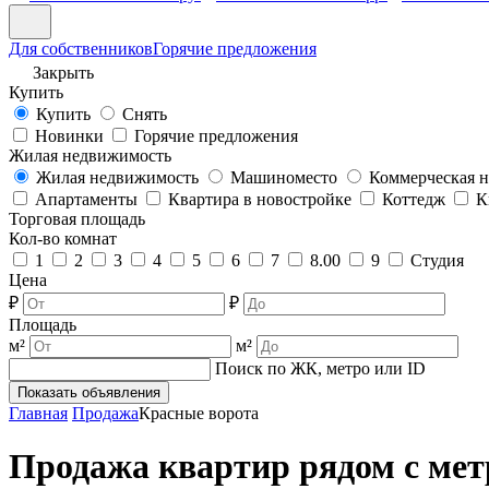
Для собственников
Горячие предложения
Закрыть
Купить
Купить
Снять
Новинки
Горячие предложения
Жилая недвижимость
Жилая недвижимость
Машиноместо
Коммерческая 
Апартаменты
Квартира в новостройке
Коттедж
К
Торговая площадь
Кол-во комнат
1
2
3
4
5
6
7
8.00
9
Студия
Цена
₽
₽
Площадь
м²
м²
Поиск по ЖК, метро или ID
Показать объявления
Главная
Продажа
Красные ворота
Продажа квартир рядом с мет