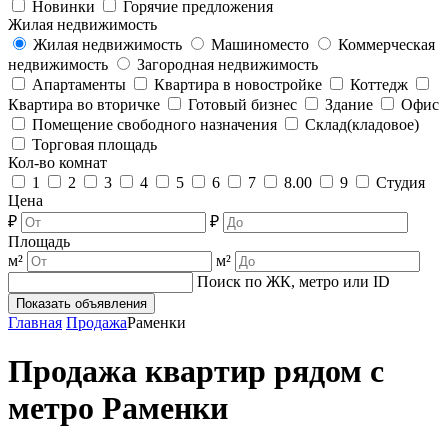
Новинки
Горячие предложения
Жилая недвижимость
Жилая недвижимость
Машиноместо
Коммерческая
недвижимость
Загородная недвижимость
Апартаменты
Квартира в новостройке
Коттедж
Квартира во вторичке
Готовый бизнес
Здание
Офис
Помещение свободного назначения
Склад(кладовое)
Торговая площадь
Кол-во комнат
1
2
3
4
5
6
7
8.00
9
Студия
Цена
₽
₽
Площадь
м²
м²
Поиск по ЖК, метро или ID
Показать объявления
Главная
Продажа
Раменки
Продажа квартир рядом с
метро Раменки