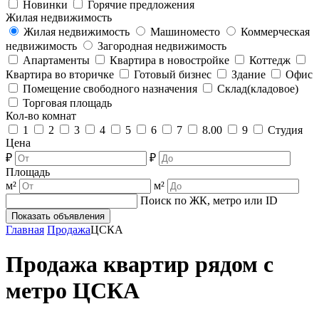
Новинки
Горячие предложения
Жилая недвижимость
Жилая недвижимость
Машиноместо
Коммерческая
недвижимость
Загородная недвижимость
Апартаменты
Квартира в новостройке
Коттедж
Квартира во вторичке
Готовый бизнес
Здание
Офис
Помещение свободного назначения
Склад(кладовое)
Торговая площадь
Кол-во комнат
1
2
3
4
5
6
7
8.00
9
Студия
Цена
₽
₽
Площадь
м²
м²
Поиск по ЖК, метро или ID
Показать объявления
Главная
Продажа
ЦСКА
Продажа квартир рядом с
метро ЦСКА