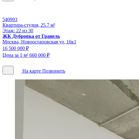
540993
Квартира-студия, 25.7 м²
Этаж: 22 из 30
ЖК Дубровка от Гранель
Москва, Новоостаповская ул, 16к1
16 500 000 ₽
Цена за 1 м² 660 000 ₽
На карте
Позвонить