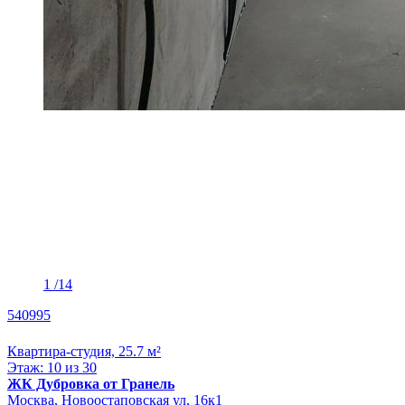
1
/14
540995
Квартира-студия, 25.7 м²
Этаж: 10 из 30
ЖК Дубровка от Гранель
Москва, Новоостаповская ул, 16к1