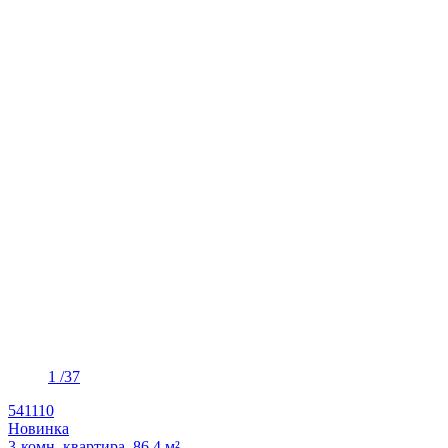
1
/37
541110
Новинка
3-комн. квартира, 86.4 м²