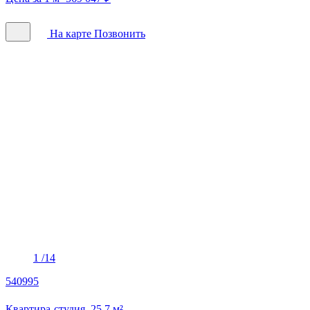
На карте
Позвонить
1
/14
540995
Квартира-студия, 25.7 м²