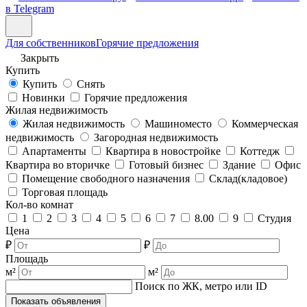
в Telegram
Для собственников
Горячие предложения
Закрыть
Купить
Купить
Снять
Новинки
Горячие предложения
Жилая недвижимость
Жилая недвижимость
Машиноместо
Коммерческая
недвижимость
Загородная недвижимость
Апартаменты
Квартира в новостройке
Коттедж
Квартира во вторичке
Готовый бизнес
Здание
Офис
Помещение свободного назначения
Склад(кладовое)
Торговая площадь
Кол-во комнат
1
2
3
4
5
6
7
8.00
9
Студия
Цена
₽
₽
Площадь
м²
м²
Поиск по ЖК, метро или ID
Показать объявления